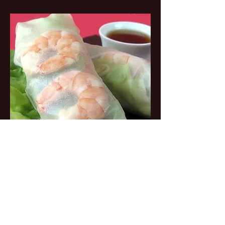
rouleau de printemps (1P)
Salade, soja, vermicelle, menthe,
coriandre, concombre, poulet,