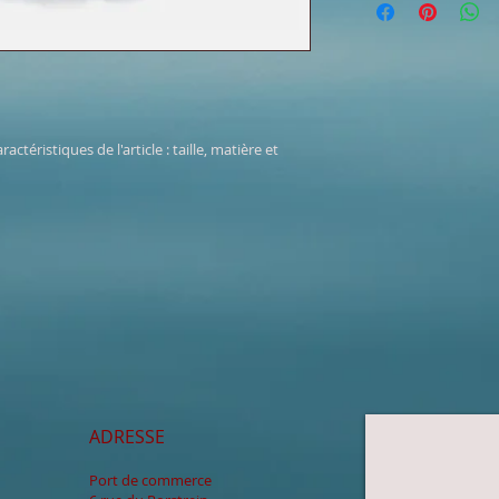
votre site. Énoncez 
de détails sur vos m
d'établir une relati
conditionnement et 
et leur permettre ai
informations claires
toute sécurité.
de rassurer vos clie
aractéristiques de l'article : taille, matière et 
ADRESSE
NOUS
Port de commerce