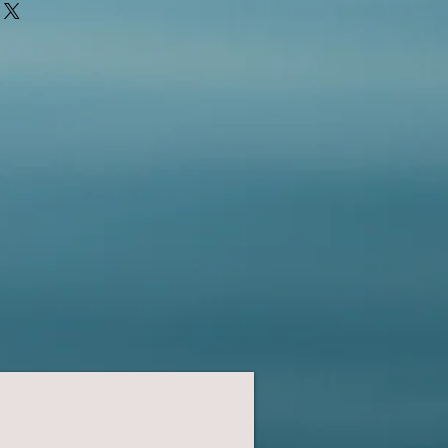
clairement vos conditions afin 
odes de livraison et 
on de confiance avec vos clients 
vos prix. Fournissez des 
nsi d'acheter sur votre site en 
 sur vos modes de livraison afin 
nts et gagner leur confiance.
 TROUVER